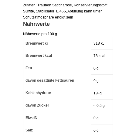
Zutaten: Trauben Saccharose, Konservierungsstoff:
Sulfite
, Stabilisator: E 466, Abfüllung kann unter
Schutzatmosphäre erfolgt sein
Nährwerte
Nährwerte pro 100 g
Brennwert kj
318
kJ
Brennwert kcal
78
kcal
Fett
0
g
davon
gesättigte Fettsäuren
0
g
Kohlenhydrate
1,4
g
davon
Zucker
< 0,5
g
Eiweiß
0
g
Salz
0
g