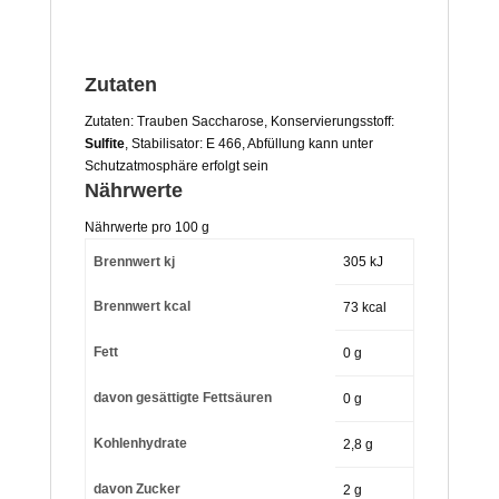
Zutaten
Zutaten: Trauben Saccharose, Konservierungsstoff:
Sulfite
, Stabilisator: E 466, Abfüllung kann unter
Schutzatmosphäre erfolgt sein
Nährwerte
Nährwerte pro 100 g
Brennwert kj
305
kJ
Brennwert kcal
73
kcal
Fett
0
g
davon
gesättigte Fettsäuren
0
g
Kohlenhydrate
2,8
g
davon
Zucker
2
g