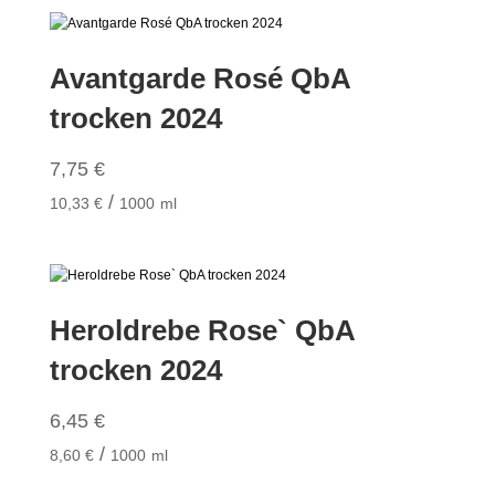
Avantgarde Rosé QbA
trocken 2024
7,75
€
/
10,33
€
1000
ml
Heroldrebe Rose` QbA
trocken 2024
6,45
€
/
8,60
€
1000
ml