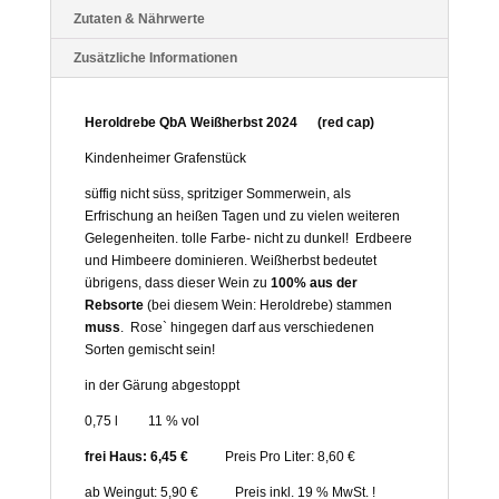
Zutaten & Nährwerte
Zusätzliche Informationen
Heroldrebe QbA Weißherbst 2024 (red cap)
Kindenheimer Grafenstück
süffig nicht süss, spritziger Sommerwein, als
Erfrischung an heißen Tagen und zu vielen weiteren
Gelegenheiten. tolle Farbe- nicht zu dunkel! Erdbeere
und Himbeere dominieren. Weißherbst bedeutet
übrigens, dass dieser Wein zu
100% aus der
Rebsorte
(bei diesem Wein: Heroldrebe) stammen
muss
. Rose` hingegen darf aus verschiedenen
Sorten gemischt sein!
in der Gärung abgestoppt
0,75 l 11 % vol
frei Haus: 6,45 €
Preis Pro Liter: 8,60 €
ab Weingut: 5,90 € Preis inkl. 19 % MwSt. !