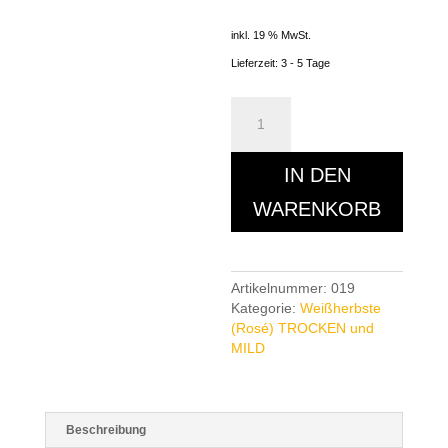
inkl. 19 % MwSt.
Lieferzeit:
3 - 5 Tage
Heroldrebe
QbA
Weißherbst
2024
IN DEN
(mild)
WARENKORB
Menge
Artikelnummer:
019
Kategorie:
Weißherbste
(Rosé) TROCKEN und
MILD
Beschreibung