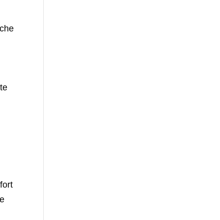
iche
te
fort
ne