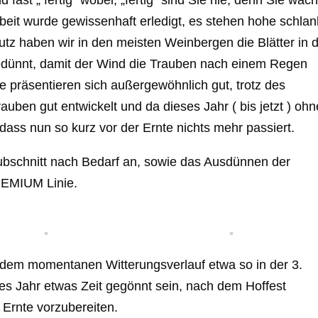
fast „ fertig“ wobei, „fertig“ sind Sie nie, denn Sie wac
arbeit wurde gewissenhaft erledigt, es stehen hohe schla
tz haben wir in den meisten Weinbergen die Blätter in 
dünnt, damit der Wind die Trauben nach einem Regen
 präsentieren sich außergewöhnlich gut, trotz des
rauben gut entwickelt und da
dieses Jahr ( bis jetzt ) ohn
 dass nun so kurz vor der Ernte nichts mehr passiert.
ubschnitt nach Bedarf an, sowie das Ausdünnen der
REMIUM Linie.
 dem momentanen Witterungsverlauf etwa so
in der 3.
eses Jahr etwas Zeit gegönnt sein, nach dem Hoffest
 Ernte vorzubereiten.