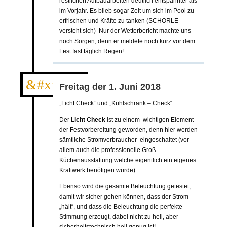
restlichen Aufbauarbeiten deutlich entspannter als
im Vorjahr. Es blieb sogar Zeit um sich im Pool zu
erfrischen und Kräfte zu tanken (SCHORLE –
versteht sich) Nur der Wetterbericht machte uns
noch Sorgen, denn er meldete noch kurz vor dem
Fest fast täglich Regen!
&#xe007;
Freitag der 1. Juni 2018
„Licht Check“ und „Kühlschrank – Check“
Der
Licht Check
ist zu einem wichtigen Element
der Festvorbereitung geworden, denn hier werden
sämtliche Stromverbraucher eingeschaltet (vor
allem auch die professionelle Groß-
Küchenausstattung welche eigentlich ein eigenes
Kraftwerk benötigen würde).
Ebenso wird die gesamte Beleuchtung getestet,
damit wir sicher gehen können, dass der Strom
„hält“, und dass die Beleuchtung die perfekte
Stimmung erzeugt, dabei nicht zu hell, aber
sicherheitstechnisch hell genug ist!