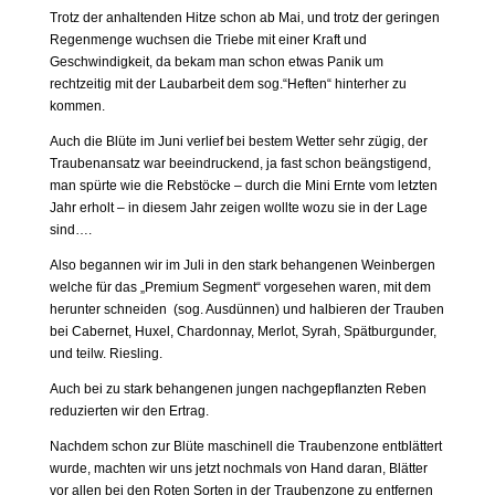
Trotz der anhaltenden Hitze schon ab Mai, und trotz der geringen
Regenmenge wuchsen die Triebe mit einer Kraft und
Geschwindigkeit, da bekam man schon etwas Panik um
rechtzeitig mit der Laubarbeit dem sog.“Heften“ hinterher zu
kommen.
Auch die Blüte im Juni verlief bei bestem Wetter sehr zügig, der
Traubenansatz war beeindruckend, ja fast schon beängstigend,
man spürte wie die Rebstöcke – durch die Mini Ernte vom letzten
Jahr erholt – in diesem Jahr zeigen wollte wozu sie in der Lage
sind….
Also begannen wir im Juli in den stark behangenen Weinbergen
welche für das „Premium Segment“ vorgesehen waren, mit dem
herunter schneiden (sog. Ausdünnen) und halbieren der Trauben
bei Cabernet, Huxel, Chardonnay, Merlot, Syrah, Spätburgunder,
und teilw. Riesling.
Auch bei zu stark behangenen jungen nachgepflanzten Reben
reduzierten wir den Ertrag.
Nachdem schon zur Blüte maschinell die Traubenzone entblättert
wurde, machten wir uns jetzt nochmals von Hand daran, Blätter
vor allen bei den Roten Sorten in der Traubenzone zu entfernen