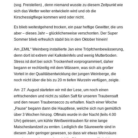
(sog. Freistellen) , denn niemand wusste zu diesem Zeitpunkt wie
sich das Wetter weiter entwickeln wird und ob die
Kirschessigfliege kommen wird oder nicht.
Es blieb weitestgehend trocken, ein paar heftige Gewitter, die uns
aber – dieses Jahr – glücklicherweise verschonten. Der Super
Sommer blieb erfreulich stabil bis in den Oktober hinein!
Am „EMIL“ Weinberg installierte Jan eine Tröpfchenbewässerung,
denn dort ist extrem viel Kalksteinfels und wenig Mutterboden.
Stress ist dort bei solch Trockenheit vorprogrammiert, daher
begann er rechtzeitig mit dem Wässern, was sich als großer
Vorteil in der Qualitätsentwicklung der jungen Weinberge, die
noch nicht über die bis zu 20 m tiefen Wurzeln verfügen, zeigte.
Am 27. August starteten wir mit der Lese, um noch einen
erfrischenden und nicht zu süßen Saft für unseren Traubensaft
und den neuen Traubensecco zu erhalten. Nach einer Woche
„Pause“ begann dann die Hauptlese, welche sich nun gemütlich
über 3 Wochen hinzog. Oftmals wurde in der Nacht (teils 4.00
Uhr) gelesen, um kühle Weißweintrauben für eine lange
Maischestandzeit zu ernten. Lediglich die Säurewerte sind in
diesem Jahr geringer gewesen, so dass wir etwas Weinsäure