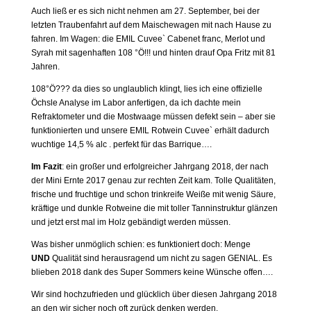
Auch ließ er es sich nicht nehmen am 27. September, bei der
letzten Traubenfahrt auf dem Maischewagen mit nach Hause zu
fahren. Im Wagen: die EMIL Cuvee` Cabenet franc, Merlot und
Syrah mit sagenhaften 108 °Ö!!! und hinten drauf Opa Fritz mit 81
Jahren.
108°Ö??? da dies so unglaublich klingt, lies ich eine offizielle
Öchsle Analyse im Labor anfertigen, da ich dachte mein
Refraktometer und die Mostwaage müssen defekt sein – aber sie
funktionierten und unsere EMIL Rotwein Cuvee` erhält dadurch
wuchtige 14,5 % alc . perfekt für das Barrique….
Im Fazit
: ein großer und erfolgreicher Jahrgang 2018, der nach
der Mini Ernte 2017 genau zur rechten Zeit kam. Tolle Qualitäten,
frische und fruchtige und schon trinkreife Weiße mit wenig Säure,
kräftige und dunkle Rotweine die mit toller Tanninstruktur glänzen
und jetzt erst mal im Holz gebändigt werden müssen.
Was bisher unmöglich schien: es funktioniert doch: Menge
UND
Qualität sind herausragend um nicht zu sagen GENIAL. Es
blieben 2018 dank des Super Sommers keine Wünsche offen….
Wir sind hochzufrieden und glücklich über diesen Jahrgang 2018
an den wir sicher noch oft zurück denken werden.