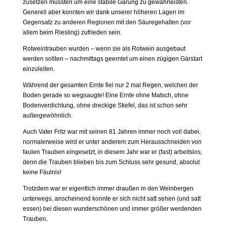
zusetzen mussten um eine stabile Gärung zu gewährleisten.
Generell aber konnten wir dank unserer höheren Lagen im
Gegensatz zu anderen Regionen mit den Säuregehalten (vor
allem beim Riesling) zufrieden sein.
Rotweintrauben wurden – wenn sie als Rotwein ausgebaut
werden sollten – nachmittags geerntet um einen zügigen Gärstart
einzuleiten.
Während der gesamten Ernte fiel nur 2 mal Regen, welchen der
Boden gerade so wegsaugte! Eine Ernte ohne Matsch, ohne
Bodenverdichtung, ohne dreckige Stiefel, das ist schon sehr
außergewöhnlich.
Auch Vater Fritz war mit seinen 81 Jahren immer noch voll dabei,
normalerweise wird er unter anderem zum Herausschneiden von
faulen Trauben eingesetzt, in diesem Jahr war er (fast) arbeitslos,
denn die Trauben blieben bis zum Schluss sehr gesund, absolut
keine Fäulnis!
Trotzdem war er eigentlich immer draußen in den Weinbergen
unterwegs, anscheinend konnte er sich nicht satt sehen (und satt
essen) bei diesen wunderschönen und immer größer werdenden
Trauben.